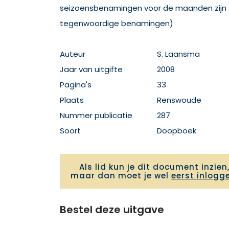
seizoensbenamingen voor de maanden zijn 
tegenwoordige benamingen)
Auteur
S. Laansma
Jaar van uitgifte
2008
Pagina's
33
Plaats
Renswoude
Nummer publicatie
287
Soort
Doopboek
Als lid kun je dit document inzien
maar dan moet je wel
eerst inlogg
Bestel deze uitgave