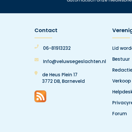
Contact
Vereni
06-81913232
Lid wor
Bestuur
Info@veluwsegeslachten.nl
Redacti
de Heus Plein 17
Verkoop
3772 DB, Barneveld
Helpdes
Privacy
Forum