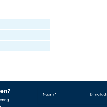
ven?
ntvang
f.