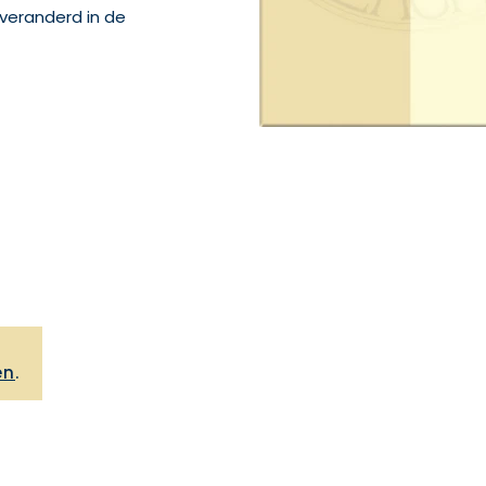
veranderd in de
,
en
.