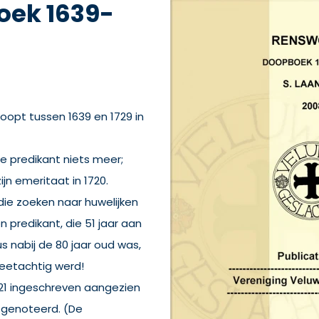
ek 1639-
opt tussen 1639 en 1729 in
e predikant niets meer;
jn emeritaat in 1720.
die zoeken naar huwelijken
n predikant, die 51 jaar aan
 nabij de 80 jaar oud was,
rgeetachtig werd!
21 ingeschreven aangezien
 genoteerd. (De