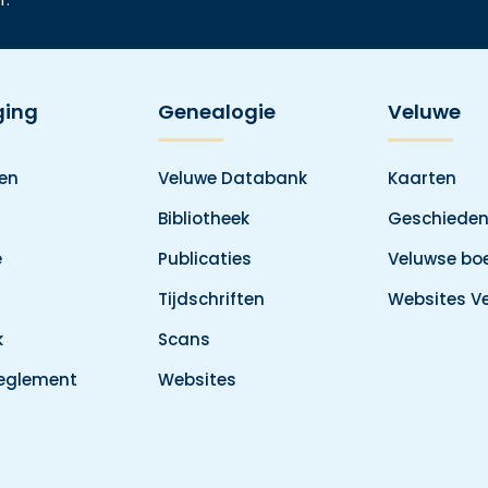
ging
Genealogie
Veluwe
den
Veluwe Databank
Kaarten
Bibliotheek
Geschieden
e
Publicaties
Veluwse boe
Tijdschriften
Websites V
k
Scans
reglement
Websites