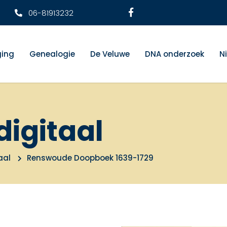
06-81913232
ging
Genealogie
De Veluwe
DNA onderzoek
N
digitaal
aal
Renswoude Doopboek 1639-1729