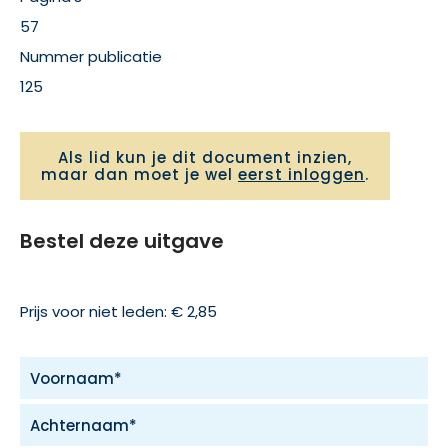
57
Nummer publicatie
125
Als lid kun je dit document inzien,
maar dan moet je wel
eerst inloggen
.
Bestel deze uitgave
Prijs voor niet leden: € 2,85