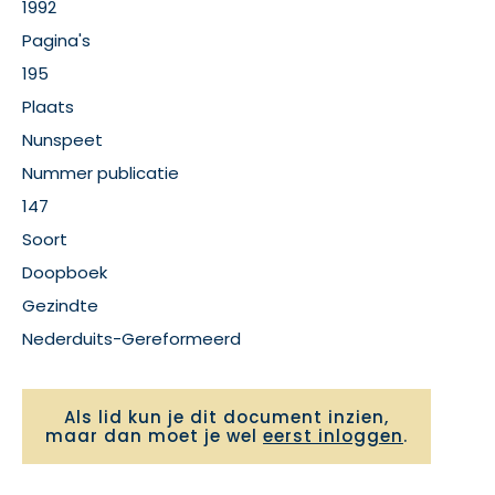
1992
Pagina's
195
Plaats
Nunspeet
Nummer publicatie
147
Soort
Doopboek
Gezindte
Nederduits-Gereformeerd
Als lid kun je dit document inzien,
maar dan moet je wel
eerst inloggen
.