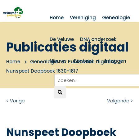
Home
Vereniging
Genealogie
De Veluwe
DNA onderzoek
Publicaties digitaal
Nieuws
Contact
Inloggen
Home
Genealogie
Publicaties digitaal
Nunspeet Doopboek 1630-1817
< Vorige
Volgende >
Nunspeet Doopboek