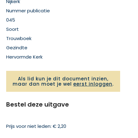
Nijkerk
Nummer publicatie
045
Soort
Trouwboek
Gezindte
Hervormde Kerk
Als lid kun je dit document inzien,
maar dan moet je wel
eerst inloggen
.
Bestel deze uitgave
Prijs voor niet leden: € 2,20