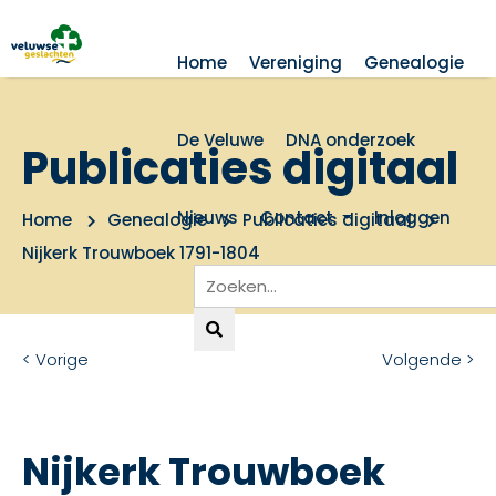
Home
Vereniging
Genealogie
De Veluwe
DNA onderzoek
Publicaties digitaal
Nieuws
Contact
Inloggen
Home
Genealogie
Publicaties digitaal
Nijkerk Trouwboek 1791-1804
< Vorige
Volgende >
Nijkerk Trouwboek