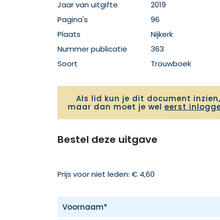
Jaar van uitgifte
2019
Pagina's
96
Plaats
Nijkerk
Nummer publicatie
363
Soort
Trouwboek
Als lid kun je dit document inzien
maar dan moet je wel
eerst inlogg
Bestel deze uitgave
Prijs voor niet leden: € 4,60