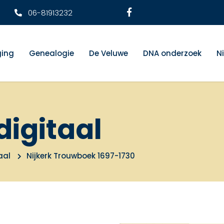
06-81913232
ging
Genealogie
De Veluwe
DNA onderzoek
N
digitaal
aal
Nijkerk Trouwboek 1697-1730