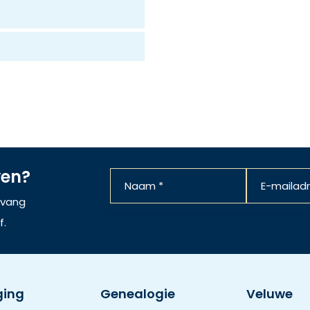
ven?
ntvang
f.
ging
Genealogie
Veluwe