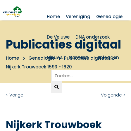
Home
Vereniging
Genealogie
De Veluwe
DNA onderzoek
Publicaties digitaal
Nieuws
Contact
Inloggen
Home
Genealogie
Publicaties digitaal
Nijkerk Trouwboek 1593 - 1620
< Vorige
Volgende >
Nijkerk Trouwboek