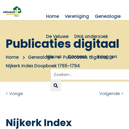
Home
Vereniging
Genealogie
De Veluwe
DNA onderzoek
Publicaties digitaal
Nieuws
Contact
Inloggen
Home
Genealogie
Publicaties digitaal
Nijkerk Index Doopboek 1765-1794
< Vorige
Volgende >
Nijkerk Index