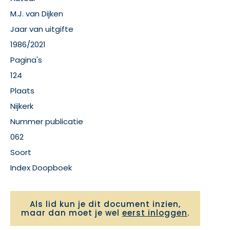
M.J. van Dijken
Jaar van uitgifte
1986/2021
Pagina's
124
Plaats
Nijkerk
Nummer publicatie
062
Soort
Index Doopboek
Als lid kun je dit document inzien,
maar dan moet je wel
eerst inloggen
.