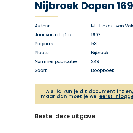
Nijbroek Dopen 169
Auteur
M.L. Hazeu-van Vel
Jaar van uitgifte
1997
Pagina's
53
Plaats
Nijbroek
Nummer publicatie
249
Soort
Doopboek
Als lid kun je dit document inzien
maar dan moet je wel
eerst inlogg
Bestel deze uitgave