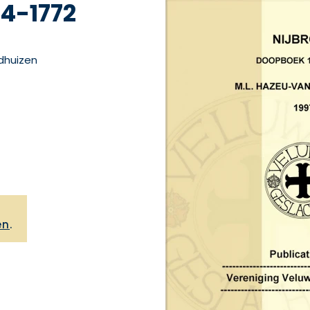
4-1772
dhuizen
,
en
.