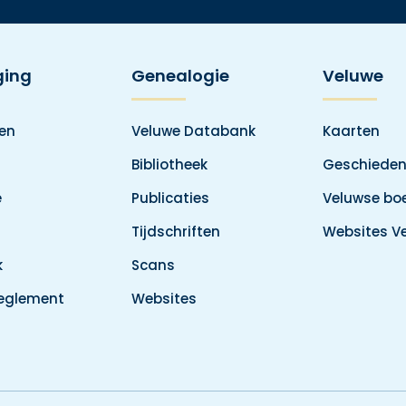
ging
Genealogie
Veluwe
den
Veluwe Databank
Kaarten
Bibliotheek
Geschieden
e
Publicaties
Veluwse boe
Tijdschriften
Websites V
k
Scans
reglement
Websites