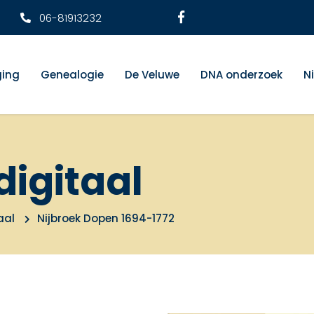
06-81913232
ging
Genealogie
De Veluwe
DNA onderzoek
N
digitaal
aal
Nijbroek Dopen 1694-1772