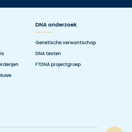
DNA onderzoek
Genetische verwantschap
is
DNA testen
rderijen
FTDNA projectgroep
eluwe
Top