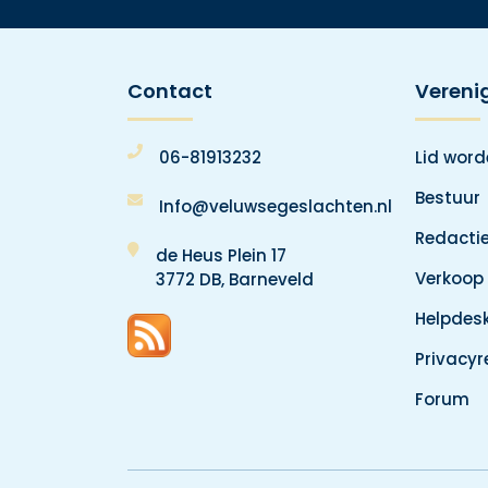
Contact
Vereni
06-81913232
Lid wor
Bestuur
Info@veluwsegeslachten.nl
Redacti
de Heus Plein 17
Verkoop
3772 DB, Barneveld
Helpdes
Privacy
Forum