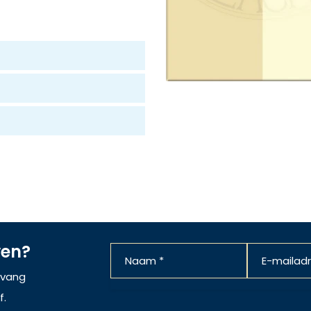
ven?
ntvang
f.