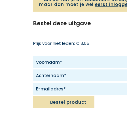
maar dan moet je wel
eerst inlogg
Bestel deze uitgave
Prijs voor niet leden: € 3,05
Bestel product