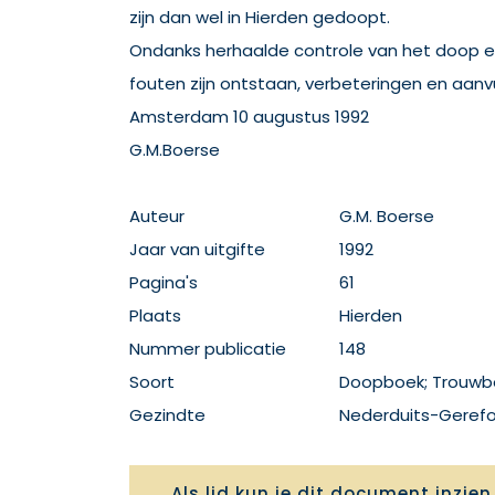
zijn dan wel in Hierden gedoopt.
Ondanks herhaalde controle van het doop e
fouten zijn ontstaan, verbeteringen en aanvul
Amsterdam 10 augustus 1992
G.M.Boerse
Auteur
G.M. Boerse
Jaar van uitgifte
1992
Pagina's
61
Plaats
Hierden
Nummer publicatie
148
Soort
Doopboek; Trouwb
Gezindte
Nederduits-Geref
Als lid kun je dit document inzien