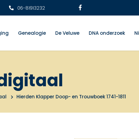
06-81913232
ging
Genealogie
De Veluwe
DNA onderzoek
N
digitaal
aal
Hierden Klapper Doop- en Trouwboek 1741-1811