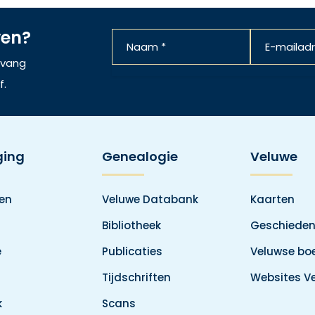
ven?
ntvang
f.
ging
Genealogie
Veluwe
den
Veluwe Databank
Kaarten
Bibliotheek
Geschieden
e
Publicaties
Veluwse boe
Tijdschriften
Websites V
k
Scans