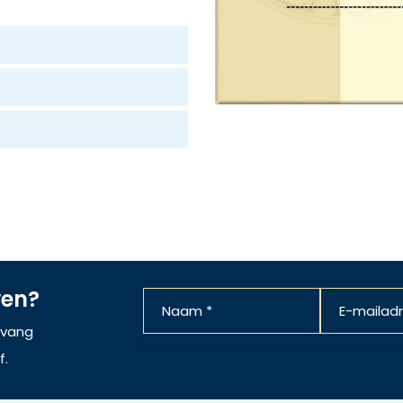
ven?
ntvang
f.