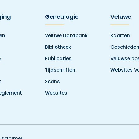
ging
Genealogie
Veluwe
den
Veluwe Databank
Kaarten
Bibliotheek
Geschieden
e
Publicaties
Veluwse boe
Tijdschriften
Websites V
k
Scans
reglement
Websites
isclaimer