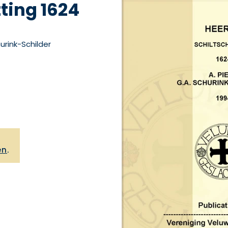
ting 1624
hurink-Schilder
,
en
.