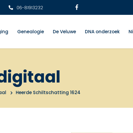
06-81913232
ging
Genealogie
De Veluwe
DNA onderzoek
N
digitaal
aal
Heerde Schiltschatting 1624