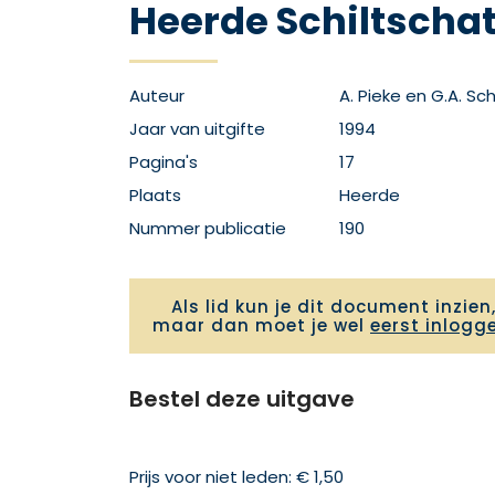
Heerde Schiltschat
Auteur
A. Pieke en G.A. Sc
Jaar van uitgifte
1994
Pagina's
17
Plaats
Heerde
Nummer publicatie
190
Als lid kun je dit document inzien
maar dan moet je wel
eerst inlogg
Bestel deze uitgave
Prijs voor niet leden: € 1,50