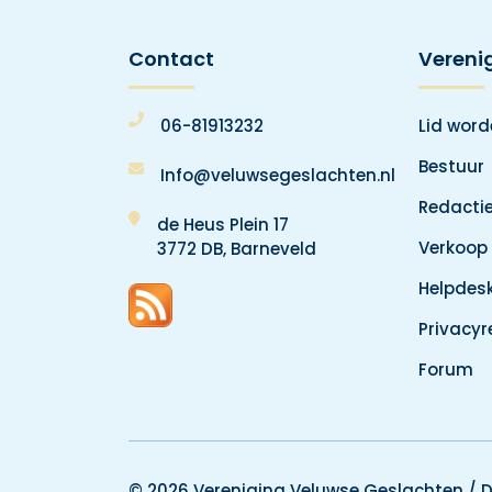
Contact
Vereni
06-81913232
Lid wor
Bestuur
Info@veluwsegeslachten.nl
Redacti
de Heus Plein 17
Verkoop
3772 DB, Barneveld
Helpdes
Privacy
Forum
© 2026 Vereniging Veluwse Geslachten /
D