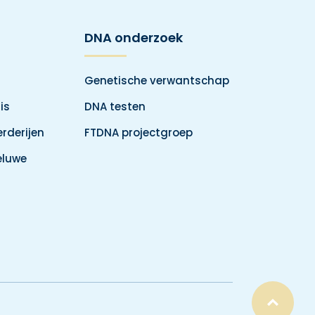
DNA onderzoek
Genetische verwantschap
is
DNA testen
rderijen
FTDNA projectgroep
eluwe
Top