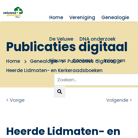
Home
Vereniging
Genealogie
De Veluwe
DNA onderzoek
Publicaties digitaal
Nieuws
Contact
Inloggen
Home
Genealogie
Publicaties digitaal
Heerde Lidmaten- en Kerkeraadsboeken
< Vorige
Volgende >
Heerde Lidmaten- en