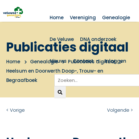
Home
Vereniging
Genealogie
De Veluwe
DNA onderzoek
Publicaties digitaal
Nieuws
Contact
Inloggen
Home
Genealogie
Publicaties digitaal
Heelsum en Doorwerth Doop-, Trouw- en
Begraafboek
< Vorige
Volgende >