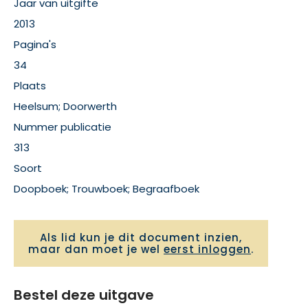
Jaar van uitgifte
2013
Pagina's
34
Plaats
Heelsum; Doorwerth
Nummer publicatie
313
Soort
Doopboek; Trouwboek; Begraafboek
Als lid kun je dit document inzien,
maar dan moet je wel
eerst inloggen
.
Bestel deze uitgave