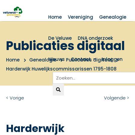
Home
Vereniging
Genealogie
De Veluwe
DNA onderzoek
Publicaties digitaal
Nieuws
Contact
Inloggen
Home
Genealogie
Publicaties digitaal
Harderwijk Huwelijkscommissarissen 1795-1808
< Vorige
Volgende >
Harderwijk