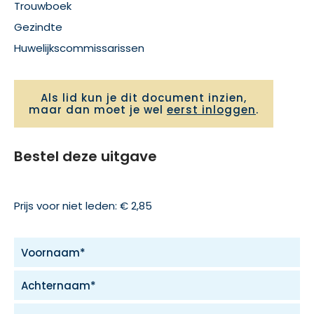
Trouwboek
Gezindte
Huwelijkscommissarissen
Als lid kun je dit document inzien,
maar dan moet je wel
eerst inloggen
.
Bestel deze uitgave
Prijs voor niet leden: € 2,85