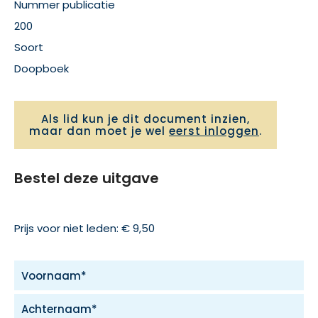
Nummer publicatie
200
Soort
Doopboek
Als lid kun je dit document inzien,
maar dan moet je wel
eerst inloggen
.
Bestel deze uitgave
Prijs voor niet leden: € 9,50