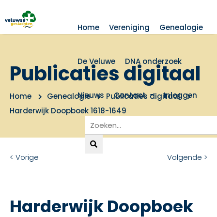
Home
Vereniging
Genealogie
De Veluwe
DNA onderzoek
Publicaties digitaal
Nieuws
Contact
Inloggen
Home
Genealogie
Publicaties digitaal
Harderwijk Doopboek 1618-1649
< Vorige
Volgende >
Harderwijk Doopboek