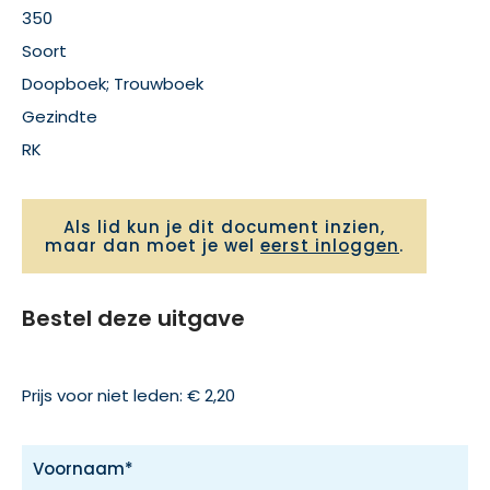
350
Soort
Doopboek; Trouwboek
Gezindte
RK
Als lid kun je dit document inzien,
maar dan moet je wel
eerst inloggen
.
Bestel deze uitgave
Prijs voor niet leden: € 2,20