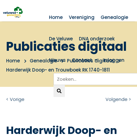
Home
Vereniging
Genealogie
De Veluwe
DNA onderzoek
Publicaties digitaal
Nieuws
Contact
Inloggen
Home
Genealogie
Publicaties digitaal
Harderwijk Doop- en Trouwboek RK 1740-1811
< Vorige
Volgende >
Harderwijk Doop- en