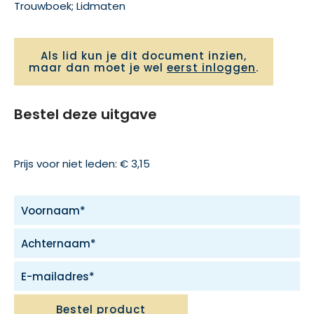
Trouwboek; Lidmaten
Als lid kun je dit document inzien,
maar dan moet je wel
eerst inloggen
.
Bestel deze uitgave
Prijs voor niet leden: € 3,15
Bestel product