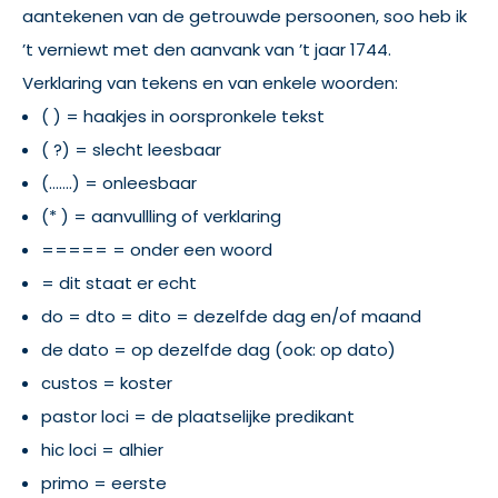
aantekenen van de getrouwde persoonen, soo heb ik
’t verniewt met den aanvank van ’t jaar 1744.
Verklaring van tekens en van enkele woorden:
( ) = haakjes in oorspronkele tekst
( ?) = slecht leesbaar
(…….) = onleesbaar
(* ) = aanvullling of verklaring
===== = onder een woord
= dit staat er echt
do = dto = dito = dezelfde dag en/of maand
de dato = op dezelfde dag (ook: op dato)
custos = koster
pastor loci = de plaatselijke predikant
hic loci = alhier
primo = eerste