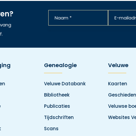
ven?
ntvang
f.
ging
Genealogie
Veluwe
den
Veluwe Databank
Kaarten
Bibliotheek
Geschieden
e
Publicaties
Veluwse boe
Tijdschriften
Websites V
k
Scans