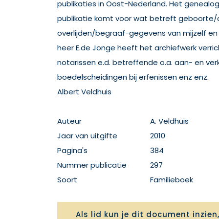
publikaties in Oost-Nederland. Het genealo
publikatie komt voor wat betreft geboorte/
overlijden/begraaf-gegevens van mijzelf e
heer E.de Jonge heeft het archiefwerk verri
notarissen e.d. betreffende o.a. aan- en ve
boedelscheidingen bij erfenissen enz enz.
Albert Veldhuis
Auteur
A. Veldhuis
Jaar van uitgifte
2010
Pagina's
384
Nummer publicatie
297
Soort
Familieboek
Als lid kun je dit document inzien