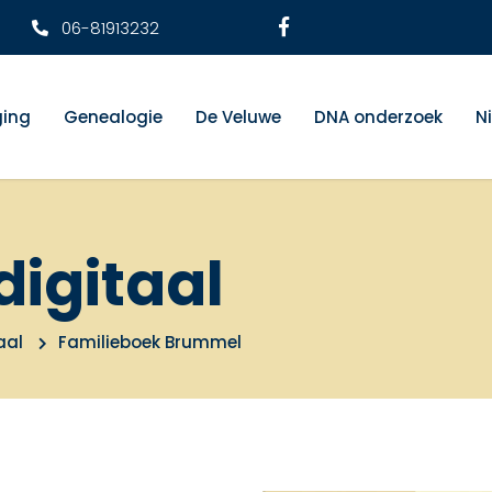
06-81913232
ging
Genealogie
De Veluwe
DNA onderzoek
N
digitaal
aal
Familieboek Brummel