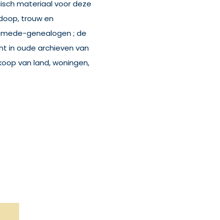
gisch materiaal voor deze
doop, trouw en
n mede-genealogen ; de
cht in oude archieven van
rkoop van land, woningen,
,