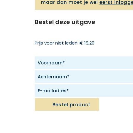
maar dan moet je wel
eerst inlogg
Bestel deze uitgave
Prijs voor niet leden: € 19,20
Bestel product