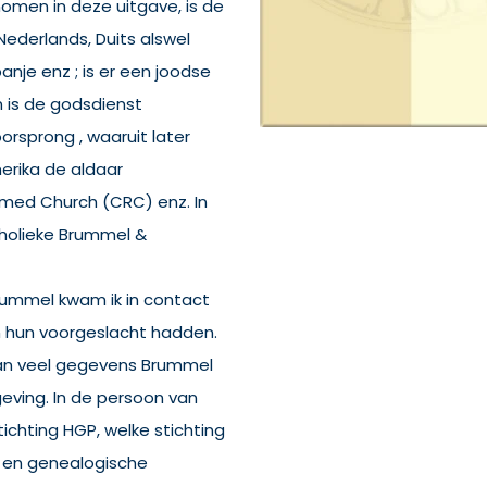
omen in deze uitgave, is de
ederlands, Duits alswel
anje enz ; is er een joodse
 is de godsdienst
rsprong , waaruit later
erika de aldaar
rmed Church (CRC) enz. In
tholieke Brummel &
Brummel kwam ik in contact
 hun voorgeslacht hadden.
van veel gegevens Brummel
geving. In de persoon van
ichting HGP, welke stichting
ch en genealogische