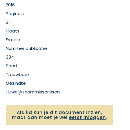
2016
Pagina's
31
Plaats
Ermelo
Nummer publicatie
334
Soort
Trouwboek
Gezindte
Huwelijkscommissarissen
Als lid kun je dit document inzien,
maar dan moet je wel
eerst inloggen
.