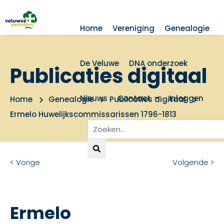
Home
Vereniging
Genealogie
De Veluwe
DNA onderzoek
Publicaties digitaal
Nieuws
Contact
Inloggen
Home
Genealogie
Publicaties digitaal
Ermelo Huwelijkscommissarissen 1796-1813
< Vorige
Volgende >
Ermelo