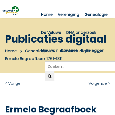
Home
Vereniging
Genealogie
De Veluwe
DNA onderzoek
Publicaties digitaal
Nieuws
Contact
Inloggen
Home
Genealogie
Publicaties digitaal
Ermelo Begraafboek 1761-1811
< Vorige
Volgende >
Ermelo Begraafboek