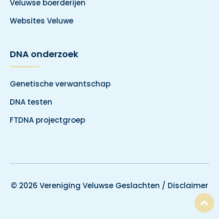
Veluwse boerderijen
Websites Veluwe
DNA onderzoek
Genetische verwantschap
DNA testen
FTDNA projectgroep
© 2026 Vereniging Veluwse Geslachten /
Disclaimer
T