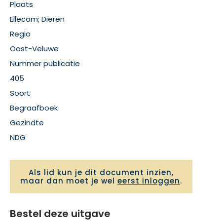
Plaats
Ellecom; Dieren
Regio
Oost-Veluwe
Nummer publicatie
405
Soort
Begraafboek
Gezindte
NDG
Als lid kun je dit document inzien,
maar dan moet je wel
eerst inloggen
.
Bestel deze uitgave