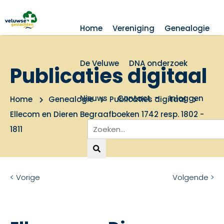
Home
Vereniging
Genealogie
De Veluwe
DNA onderzoek
Publicaties digitaal
Nieuws
Contact
Inloggen
Home
Genealogie
Publicaties digitaal
Ellecom en Dieren Begraafboeken 1742 resp. 1802 -
1811
< Vorige
Volgende >