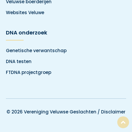
Veluwse boerderijen
Websites Veluwe
DNA onderzoek
Genetische verwantschap
DNA testen
FTDNA projectgroep
© 2026 Vereniging Veluwse Geslachten /
Disclaimer
T