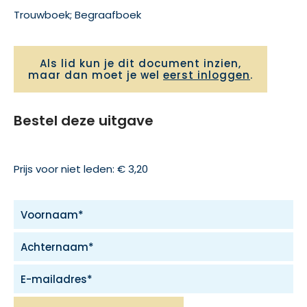
Trouwboek; Begraafboek
Als lid kun je dit document inzien,
maar dan moet je wel
eerst inloggen
.
Bestel deze uitgave
Prijs voor niet leden: € 3,20