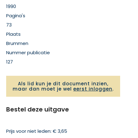
1990
Pagina's
73
Plaats
Brummen
Nummer publicatie
127
Als lid kun je dit document inzien,
maar dan moet je wel
eerst inloggen
.
Bestel deze uitgave
Prijs voor niet leden: € 3,65