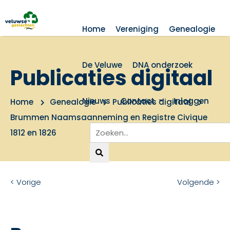
Home
Vereniging
Genealogie
De Veluwe
DNA onderzoek
Publicaties digitaal
Nieuws
Contact
Inloggen
Home
Genealogie
Publicaties digitaal
Brummen Naamsaanneming en Registre Civique
1812 en 1826
< Vorige
Volgende >