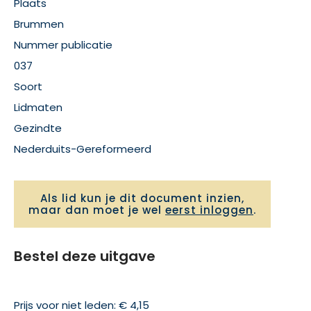
Plaats
Brummen
Nummer publicatie
037
Soort
Lidmaten
Gezindte
Nederduits-Gereformeerd
Als lid kun je dit document inzien,
maar dan moet je wel
eerst inloggen
.
Bestel deze uitgave
Prijs voor niet leden: € 4,15