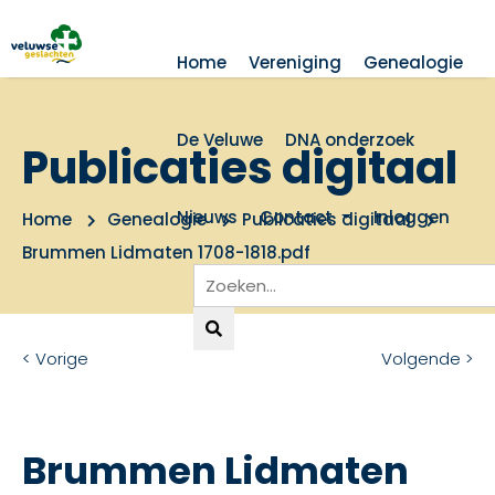
Home
Vereniging
Genealogie
De Veluwe
DNA onderzoek
Publicaties digitaal
Nieuws
Contact
Inloggen
Home
Genealogie
Publicaties digitaal
Brummen Lidmaten 1708-1818.pdf
< Vorige
Volgende >
Brummen Lidmaten