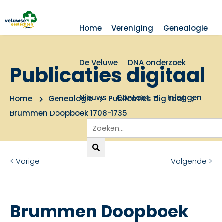
Home
Vereniging
Genealogie
De Veluwe
DNA onderzoek
Publicaties digitaal
Nieuws
Contact
Inloggen
Home
Genealogie
Publicaties digitaal
Brummen Doopboek 1708-1735
< Vorige
Volgende >
Brummen Doopboek