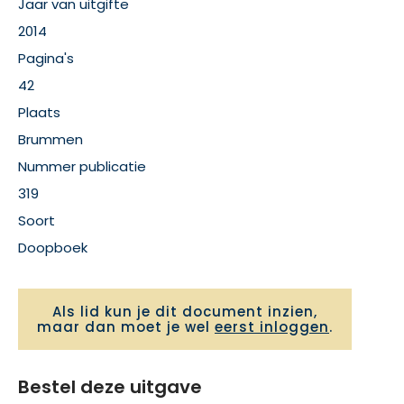
Jaar van uitgifte
2014
Pagina's
42
Plaats
Brummen
Nummer publicatie
319
Soort
Doopboek
Als lid kun je dit document inzien,
maar dan moet je wel
eerst inloggen
.
Bestel deze uitgave