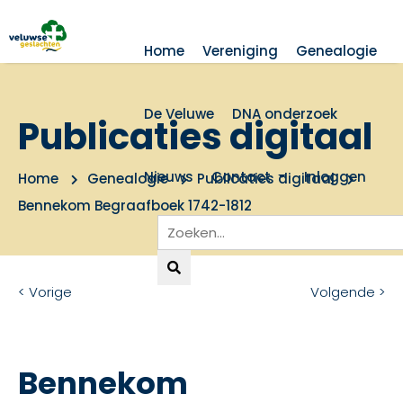
Home
Vereniging
Genealogie
De Veluwe
DNA onderzoek
Publicaties digitaal
Nieuws
Contact
Inloggen
Home
Genealogie
Publicaties digitaal
Bennekom Begraafboek 1742-1812
< Vorige
Volgende >
Bennekom