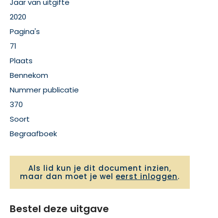
Jaar van uitgifte
2020
Pagina's
71
Plaats
Bennekom
Nummer publicatie
370
Soort
Begraafboek
Als lid kun je dit document inzien,
maar dan moet je wel
eerst inloggen
.
Bestel deze uitgave