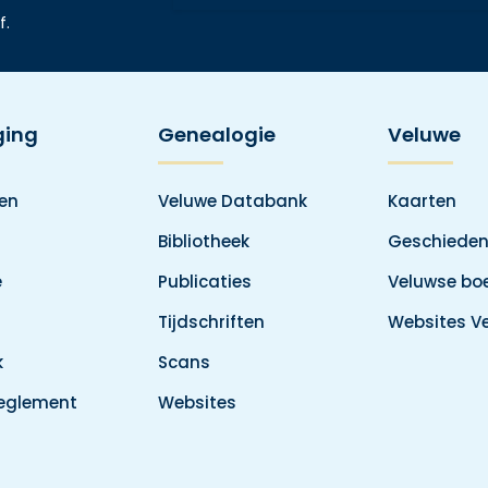
f.
ging
Genealogie
Veluwe
den
Veluwe Databank
Kaarten
Bibliotheek
Geschieden
e
Publicaties
Veluwse boe
Tijdschriften
Websites V
k
Scans
reglement
Websites