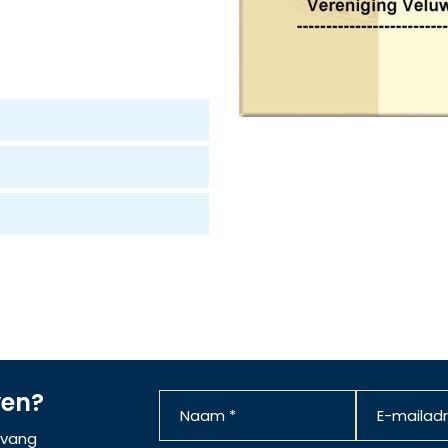
ven?
ntvang