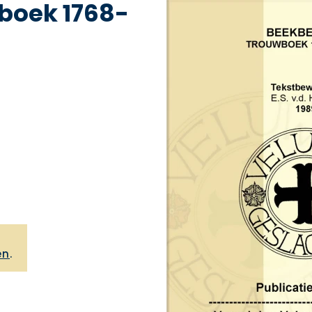
boek 1768-
,
en
.