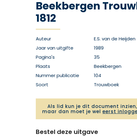
Beekbergen Trouw
1812
Auteur
E.S. van de Heijden
Jaar van uitgifte
1989
Pagina's
35
Plaats
Beekbergen
Nummer publicatie
104
Soort
Trouwboek
Als lid kun je dit document inzien
maar dan moet je wel
eerst inlogg
Bestel deze uitgave