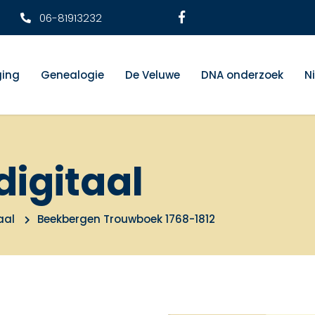
06-81913232
ging
Genealogie
De Veluwe
DNA onderzoek
N
digitaal
aal
Beekbergen Trouwboek 1768-1812