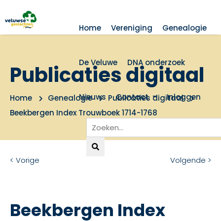
Home
Vereniging
Genealogie
De Veluwe
DNA onderzoek
Publicaties digitaal
Nieuws
Contact
Inloggen
Home
Genealogie
Publicaties digitaal
Beekbergen Index Trouwboek 1714-1768
< Vorige
Volgende >
Beekbergen Index