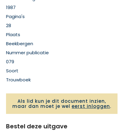
1987
Pagina's
28
Plaats
Beekbergen
Nummer publicatie
079
Soort
Trouwboek
Als lid kun je dit document inzien,
maar dan moet je wel
eerst inloggen
.
Bestel deze uitgave