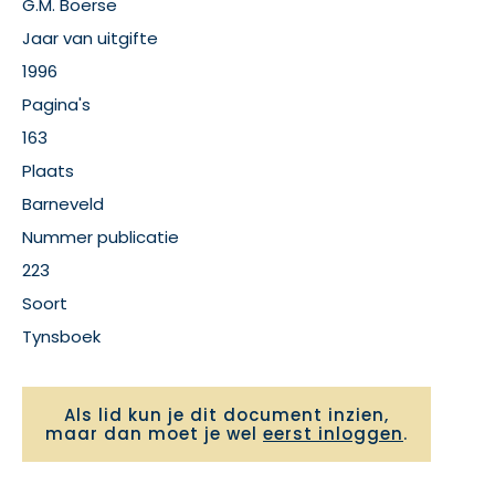
G.M. Boerse
Jaar van uitgifte
1996
Pagina's
163
Plaats
Barneveld
Nummer publicatie
223
Soort
Tynsboek
Als lid kun je dit document inzien,
maar dan moet je wel
eerst inloggen
.