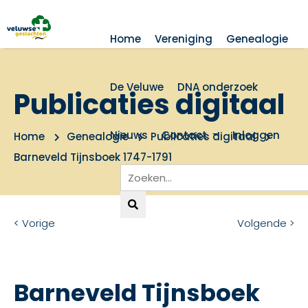
Home
Vereniging
Genealogie
De Veluwe
DNA onderzoek
Publicaties digitaal
Nieuws
Contact
Inloggen
Home
Genealogie
Publicaties digitaal
Barneveld Tijnsboek 1747-1791
< Vorige
Volgende >
Barneveld Tijnsboek