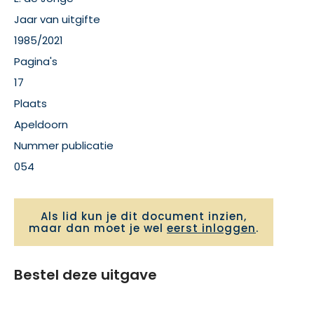
Jaar van uitgifte
1985/2021
Pagina's
17
Plaats
Apeldoorn
Nummer publicatie
054
Als lid kun je dit document inzien,
maar dan moet je wel
eerst inloggen
.
Bestel deze uitgave