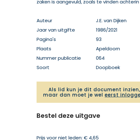
zaken is aangevuld, zoals te vinden achterin 
Auteur
J.E. van Dijken
Jaar van uitgifte
1986/2021
Pagina's
93
Plaats
Apeldoorn
Nummer publicatie
064
Soort
Doopboek
Als lid kun je dit document inzien
maar dan moet je wel
eerst inlogg
Bestel deze uitgave
Prijs voor niet leden: € 4,65