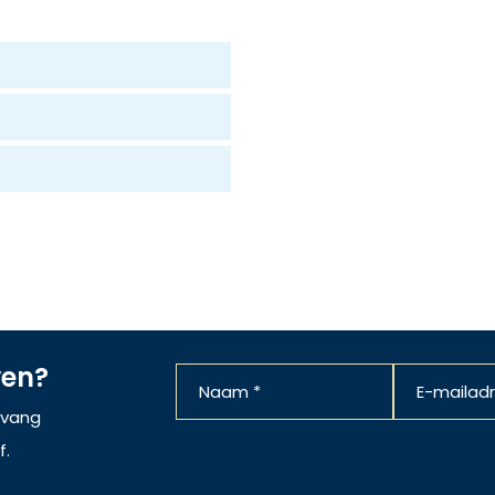
ven?
ntvang
f.