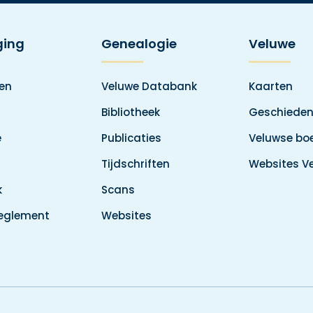
ging
Genealogie
Veluwe
den
Veluwe Databank
Kaarten
Bibliotheek
Geschieden
e
Publicaties
Veluwse boe
Tijdschriften
Websites V
k
Scans
reglement
Websites