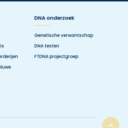
DNA onderzoek
Genetische verwantschap
is
DNA testen
rderijen
FTDNA projectgroep
eluwe
Top