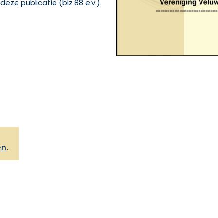
deze publicatie (blz 88 e.v.).
,
en
.