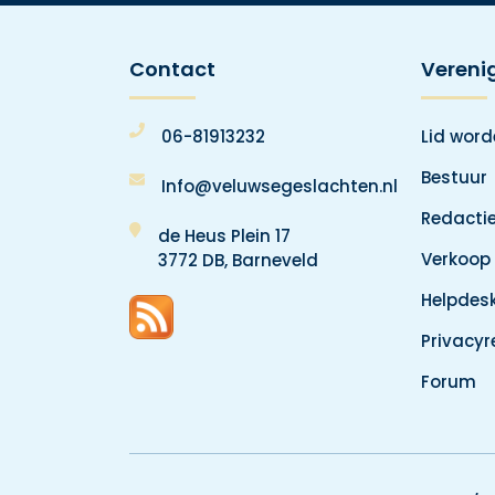
Contact
Vereni
06-81913232
Lid wor
Bestuur
Info@veluwsegeslachten.nl
Redacti
de Heus Plein 17
Verkoop
3772 DB, Barneveld
Helpdes
Privacy
Forum