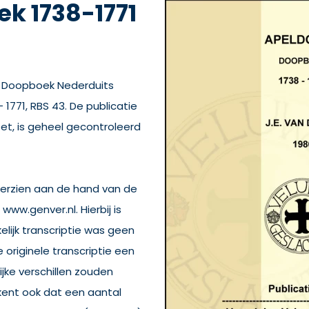
k 1738-1771
et Doopboek Nederduits
771, RBS 43. De publicatie
zet, is geheel gecontroleerd
 herzien aan de hand van de
www.genver.nl. Hierbij is
lijk transcriptie was geen
originele transcriptie een
lijke verschillen zouden
kent ook dat een aantal