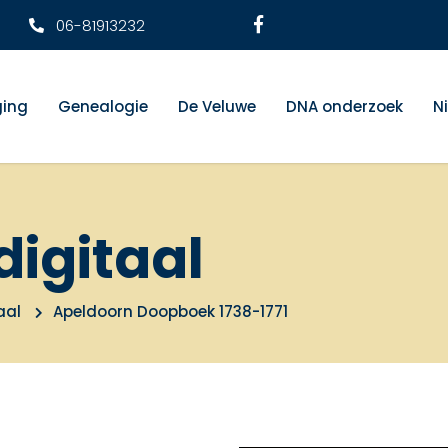
06-81913232
ging
Genealogie
De Veluwe
DNA onderzoek
N
digitaal
aal
Apeldoorn Doopboek 1738-1771