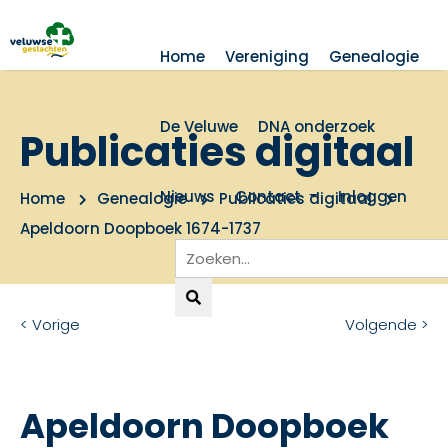
Home
Vereniging
Genealogie
De Veluwe
DNA onderzoek
Publicaties digitaal
Nieuws
Contact
Inloggen
Home
Genealogie
Publicaties digitaal
Apeldoorn Doopboek 1674-1737
< Vorige
Volgende >
Apeldoorn Doopboek