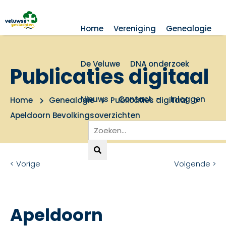
Home
Vereniging
Genealogie
De Veluwe
DNA onderzoek
Publicaties digitaal
Nieuws
Contact
Inloggen
Home
Genealogie
Publicaties digitaal
Apeldoorn Bevolkingsoverzichten
< Vorige
Volgende >
Apeldoorn