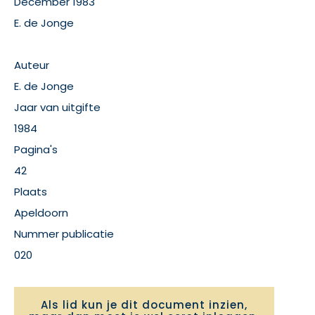
December 1983
E. de Jonge
Auteur
E. de Jonge
Jaar van uitgifte
1984
Pagina's
42
Plaats
Apeldoorn
Nummer publicatie
020
Als lid kun je dit document inzien,