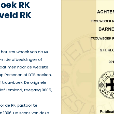
boek RK
veld RK
n het trouwboek van de RK
. Om de afbeeldingen of
 gaat men naar de website
 op Personen of DTB boeken,
 trouwboek. De originele
hief Eemland, toegang 0605,
or de RK pastoor te
en 1806. De scans van deze