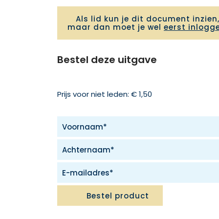
Als lid kun je dit document inzien
maar dan moet je wel
eerst inlogg
Bestel deze uitgave
Prijs voor niet leden: € 1,50
Bestel product