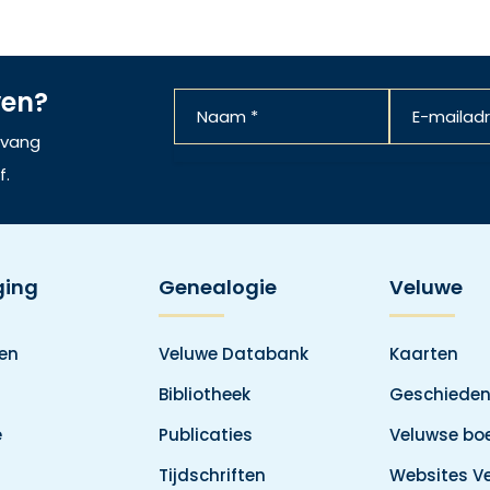
ven?
ntvang
f.
ging
Genealogie
Veluwe
den
Veluwe Databank
Kaarten
Bibliotheek
Geschieden
e
Publicaties
Veluwse boe
Tijdschriften
Websites V