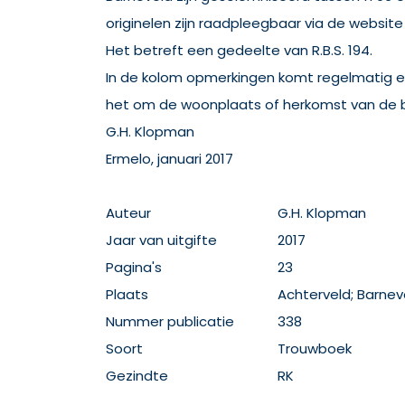
originelen zijn raadpleegbaar via de website
Het betreft een gedeelte van R.B.S. 194.
In de kolom opmerkingen komt regelmatig een '
het om de woonplaats of herkomst van de br
G.H. Klopman
Ermelo, januari 2017
Auteur
G.H. Klopman
Jaar van uitgifte
2017
Pagina's
23
Plaats
Achterveld; Barnev
Nummer publicatie
338
Soort
Trouwboek
Gezindte
RK