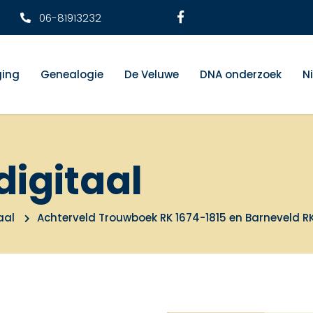
06-81913232
ging
Genealogie
De Veluwe
DNA onderzoek
N
digitaal
aal
Achterveld Trouwboek RK 1674-1815 en Barneveld R