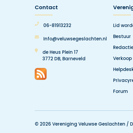
Contact
Vereni
06-81913232
Lid wor
Bestuur
Info@veluwsegeslachten.nl
Redacti
de Heus Plein 17
Verkoop
3772 DB, Barneveld
Helpdes
Privacy
Forum
© 2026 Vereniging Veluwse Geslachten /
D