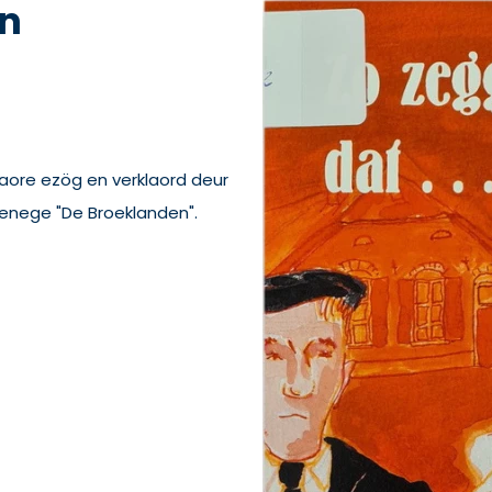
in
ore ezög en verklaord deur
enege "De Broeklanden".