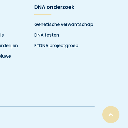
DNA onderzoek
Genetische verwantschap
is
DNA testen
rderijen
FTDNA projectgroep
eluwe
Top