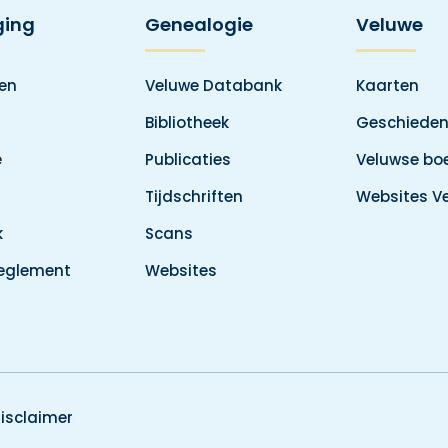
ging
Genealogie
Veluwe
den
Veluwe Databank
Kaarten
Bibliotheek
Geschieden
e
Publicaties
Veluwse boe
Tijdschriften
Websites V
k
Scans
reglement
Websites
isclaimer