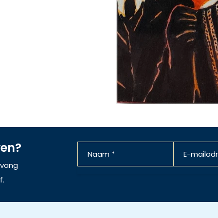
ven?
ntvang
f.