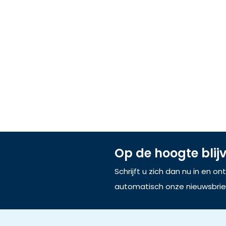
Op de hoogte blij
Schrijft u zich dan nu in en o
automatisch onze nieuwsbrie