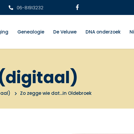
06-81913232
ging
Genealogie
De Veluwe
DNA onderzoek
N
(digitaal)
taal)
Zo zegge wie dat...in Oldebroek