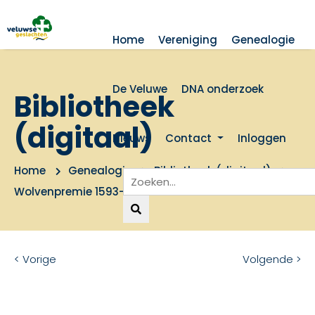
Home
Vereniging
Genealogie
De Veluwe
DNA onderzoek
Bibliotheek
(digitaal)
Nieuws
Contact
Inloggen
Home
Genealogie
Bibliotheek (digitaal)
Wolvenpremie 1593-1629
< Vorige
Volgende >