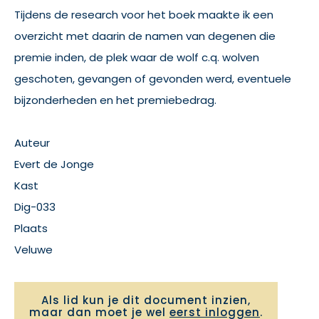
Tijdens de research voor het boek maakte ik een
overzicht met daarin de namen van degenen die
premie inden, de plek waar de wolf c.q. wolven
geschoten, gevangen of gevonden werd, eventuele
bijzonderheden en het premiebedrag.
Auteur
Evert de Jonge
Kast
Dig-033
Plaats
Veluwe
Als lid kun je dit document inzien,
maar dan moet je wel
eerst inloggen
.