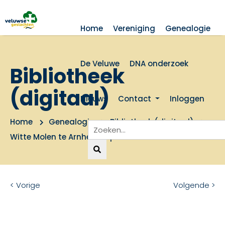
Home
Vereniging
Genealogie
De Veluwe
DNA onderzoek
Bibliotheek
(digitaal)
Nieuws
Contact
Inloggen
Home
Genealogie
Bibliotheek (digitaal)
Witte Molen te Arnhem in park Sonsbeek
< Vorige
Volgende >