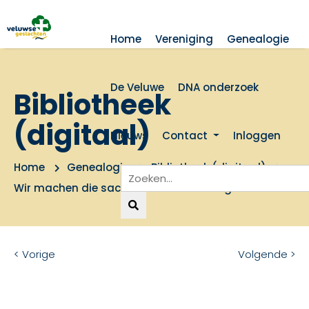
Home
Vereniging
Genealogie
De Veluwe
DNA onderzoek
Bibliotheek
(digitaal)
Nieuws
Contact
Inloggen
Home
Genealogie
Bibliotheek (digitaal)
Wir machen die sachen die nimmer vergehen
< Vorige
Volgende >