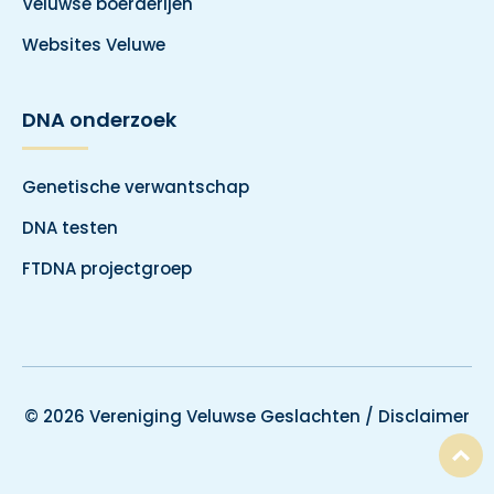
Veluwse boerderijen
Websites Veluwe
DNA onderzoek
Genetische verwantschap
DNA testen
FTDNA projectgroep
© 2026 Vereniging Veluwse Geslachten /
Disclaimer
T