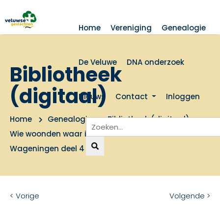
Home
Vereniging
Genealogie
De Veluwe
DNA onderzoek
Bibliotheek
(digitaal)
Nieuws
Contact
Inloggen
Home
Genealogie
Bibliotheek (digitaal)
Wie woonden waar in de binnenstad van
Wageningen deel 4
< Vorige
Volgende >