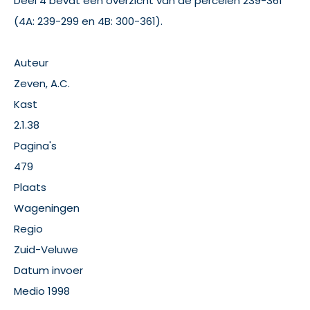
Deel 4 bevat een overzicht van de percelen 239-361
(4A: 239-299 en 4B: 300-361).
Auteur
Zeven, A.C.
Kast
2.1.38
Pagina's
479
Plaats
Wageningen
Regio
Zuid-Veluwe
Datum invoer
Medio 1998