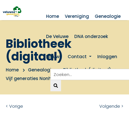
Home
Vereniging
Genealogie
De Veluwe
DNA onderzoek
Bibliotheek
(digitaal)
Nieuws
Contact
Inloggen
Home
Genealogie
Bibliotheek (digitaal)
Vijf generaties Nonhebel in Nederland
< Vorige
Volgende >