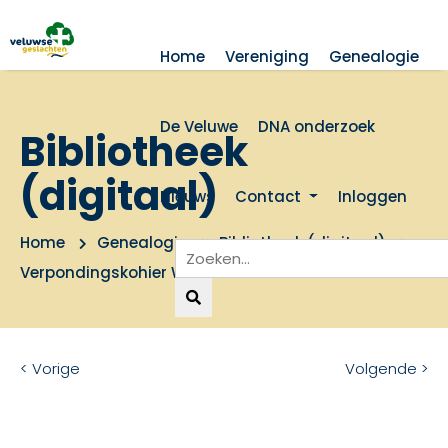
Home
Vereniging
Genealogie
De Veluwe
DNA onderzoek
Bibliotheek
(digitaal)
Nieuws
Contact
Inloggen
Home
Genealogie
Bibliotheek (digitaal)
Verpondingskohier Wilp, Voorst en Terwolde
< Vorige
Volgende >