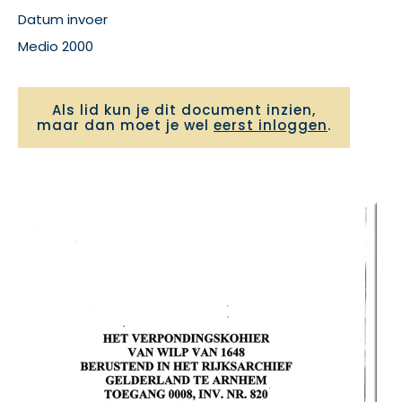
Datum invoer
Medio 2000
Als lid kun je dit document inzien,
maar dan moet je wel
eerst inloggen
.