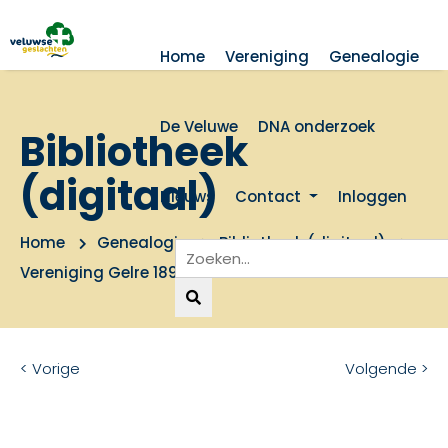
Home
Vereniging
Genealogie
De Veluwe
DNA onderzoek
Bibliotheek
(digitaal)
Nieuws
Contact
Inloggen
Home
Genealogie
Bibliotheek (digitaal)
Vereniging Gelre 1898-1998
< Vorige
Volgende >