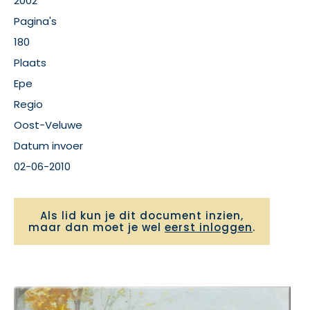
2002
Pagina's
180
Plaats
Epe
Regio
Oost-Veluwe
Datum invoer
02-06-2010
Als lid kun je dit document inzien,
maar dan moet je wel
eerst inloggen
.