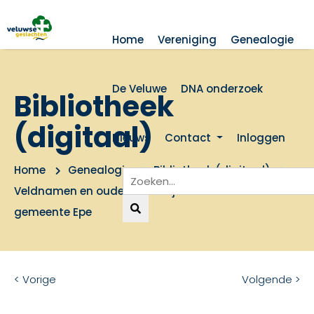
Home
Vereniging
Genealogie
De Veluwe
DNA onderzoek
Bibliotheek
(digitaal)
Nieuws
Contact
Inloggen
Home
Genealogie
Bibliotheek (digitaal)
Veldnamen en oude boerderijnamen in de
gemeente Epe
< Vorige
Volgende >