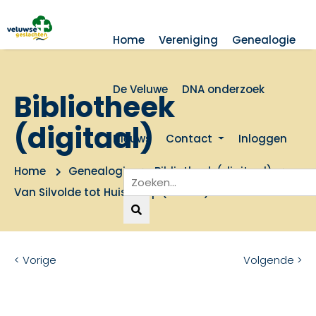
Home
Vereniging
Genealogie
De Veluwe
DNA onderzoek
Bibliotheek
(digitaal)
Nieuws
Contact
Inloggen
Home
Genealogie
Bibliotheek (digitaal)
Van Silvolde tot Huiskamp (Voorst)
< Vorige
Volgende >