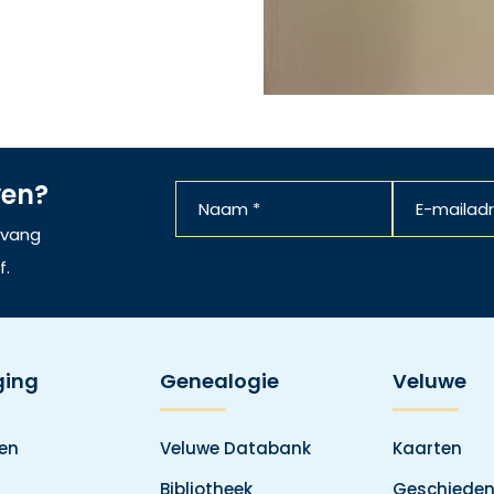
ven?
ntvang
f.
ging
Genealogie
Veluwe
den
Veluwe Databank
Kaarten
Bibliotheek
Geschieden