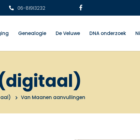
06-81913232
ging
Genealogie
De Veluwe
DNA onderzoek
N
(digitaal)
taal)
Van Maanen aanvullingen