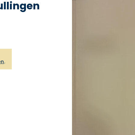
llingen
,
en
.