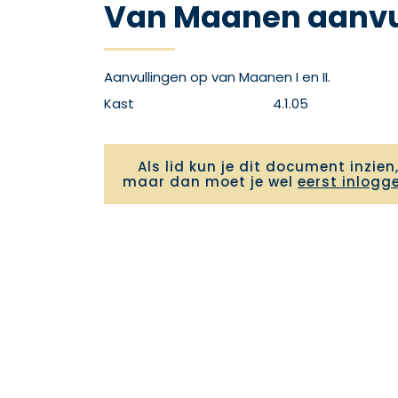
Van Maanen aanvu
Aanvullingen op van Maanen I en II.
Kast
4.1.05
Als lid kun je dit document inzien
maar dan moet je wel
eerst inlogg