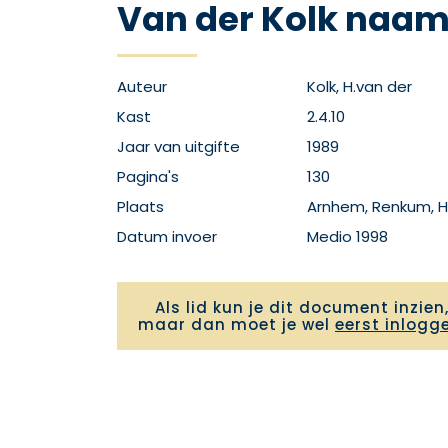
Van der Kolk naa
Auteur
Kolk, H.van der
Kast
2.4.10
Jaar van uitgifte
1989
Pagina's
130
Plaats
Arnhem, Renkum, 
Datum invoer
Medio 1998
Als lid kun je dit document inzien
maar dan moet je wel
eerst inlogg