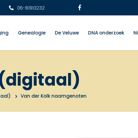
06-81913232
ging
Genealogie
De Veluwe
DNA onderzoek
N
(digitaal)
taal)
Van der Kolk naamgenoten