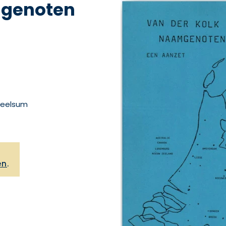
mgenoten
Heelsum
,
en
.