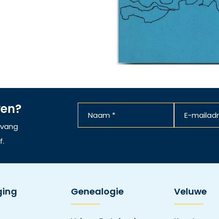
ven?
ntvang
f.
ging
Genealogie
Veluwe