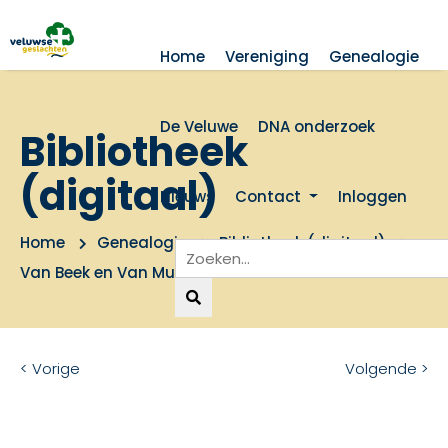
Home
Vereniging
Genealogie
De Veluwe
DNA onderzoek
Bibliotheek
(digitaal)
Nieuws
Contact
Inloggen
Home
Genealogie
Bibliotheek (digitaal)
Van Beek en Van Munster
< Vorige
Volgende >