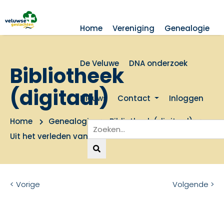
Home
Vereniging
Genealogie
De Veluwe
DNA onderzoek
Bibliotheek
(digitaal)
Nieuws
Contact
Inloggen
Home
Genealogie
Bibliotheek (digitaal)
Uit het verleden van Lunteren
< Vorige
Volgende >