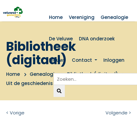
Home
Vereniging
Genealogie
De Veluwe
DNA onderzoek
Bibliotheek
(digitaal)
Nieuws
Contact
Inloggen
Home
Genealogie
Bibliotheek (digitaal)
Uit de geschiedenis van hervormd Putten
< Vorige
Volgende >