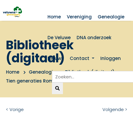
Home
Vereniging
Genealogie
De Veluwe
DNA onderzoek
Bibliotheek
(digitaal)
Nieuws
Contact
Inloggen
Home
Genealogie
Bibliotheek (digitaal)
Tien generaties Romijn
< Vorige
Volgende >