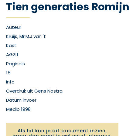
Tien generaties Romijn
Auteur
Kruijs, Mr.M.J.van 't
Kast
AG211
Pagina's
15
Info
Overdruk uit Gens Nostra.
Datum invoer
Medio 1998
Als lid kun je dit document inzien,
maar dan moet je wel
eerst inloggen
.